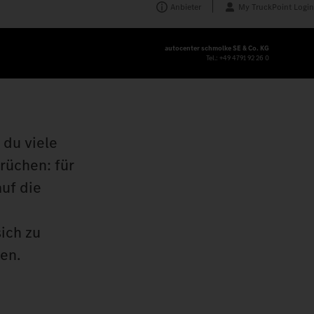
Anbieter
My TruckPoint Login
autocenter schmolke SE & Co. KG
Tel.:
+49 4791 92 26 0
 du viele
rüchen: für
auf die
ich zu
en.