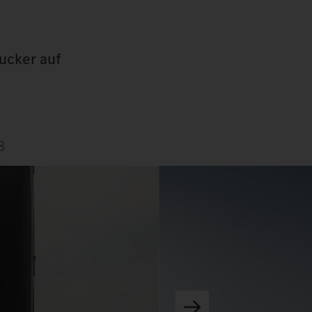
gucker auf
8